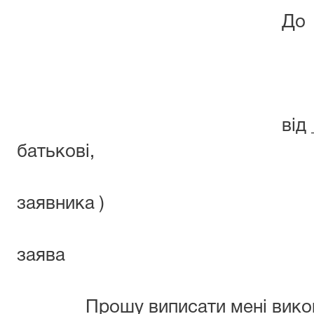
До Любаш
районного
від _(прізвище,
батьк
адр
заявника )
заява
Прошу виписати мені виконавч