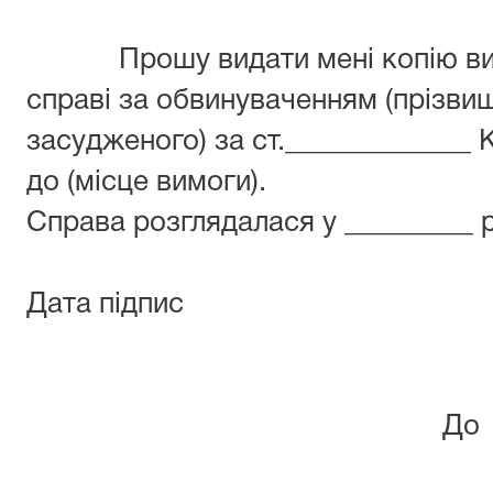
Прошу видати мені копію виро
справі за обвинуваченням (прізвище
засудженого) за ст._____________ 
до (місце вимоги).
Справа розглядалася у _________ р
Дата підпис
До Любаш