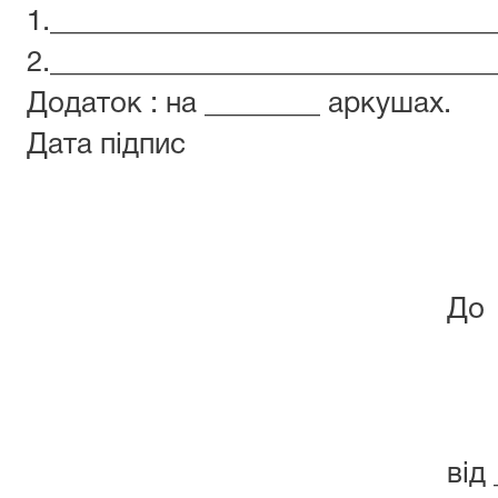
1.______________________________
2._______________________________
Додаток : на ________ аркушах.
Дата підпис
До Любаш
районного
від _(прізвище,