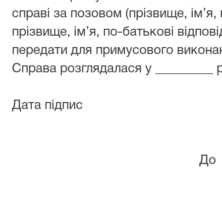
справі за позовом (прізвище, ім’я,
прізвище, ім’я, по-батькові відпові
передати для примусового викона
Справа розглядалася у _________ р
Дата підпис
До Любаш
районного