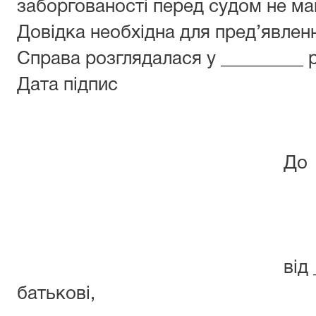
заборгованості перед судом не ма
Довідка необхідна для пред’явленн
Справа розглядалася у _________ р
Дата підпис
До Любаш
районного
від _(прізвище,
батьк