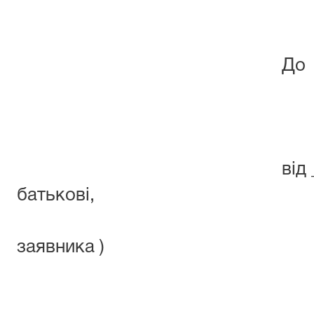
До Любаш
районного
від _(прізвище,
батьк
адр
заявника )