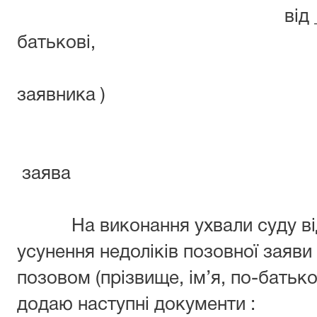
від _(прізвище,
батьк
адр
заявника )
заява
На виконання ухвали суду від 
усунення недоліків позовної заяви 
позовом (прізвище, ім’я, по-батько
додаю наступні документи :