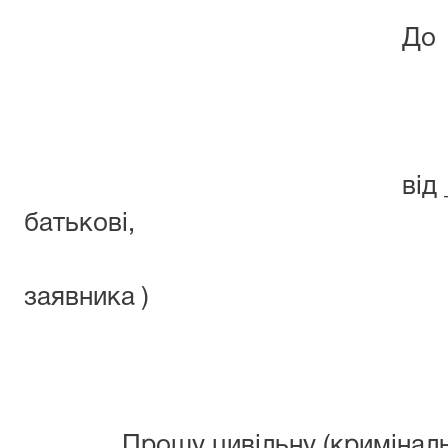
До Любаш
районного
від _(прізвище,
батьк
адр
заявника )
за
Прошу цивільну (кримінальну