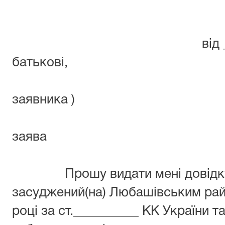
районного
від _(прізвище,
батьк
адр
заявника )
заява
Прошу видати мені довідку про
засуджений(на) Любашівським рай
році за ст.__________ КК України т