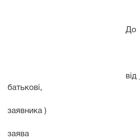
До Любаш
районного
від _(прізвище,
батьк
адр
заявника )
заява