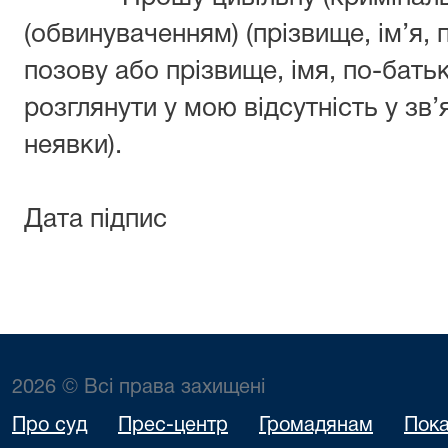
(обвинуваченням) (прізвище, ім’я, 
позову або прізвище, імя, по-бать
розглянути у мою відсутність у зв’
неявки).
Дата підпис
2026 © Всі права захищені
Про суд
Прес-центр
Громадянам
Пока