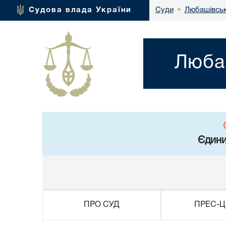
Любашівськ
Судова влада України
Суди
•
Любаш
Єдини
ПРО СУД
ПРЕС-Ц