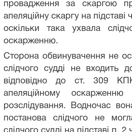
провадження за скаргою п
апеляційну скаргу на підставі ч
оскільки така ухвала слідч
оскарженню.
Сторона обвинувачення не ос
слідчого судді не входить д
відповідно до ст. 309 КП
апеляційному оскарженню
розслідування. Водночас во
постанова слідчого не мог
слідчого судді на підставі п. 2