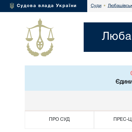
Любашівськ
Судова влада України
Суди
•
Любаш
Єдини
ПРО СУД
ПРЕС-Ц