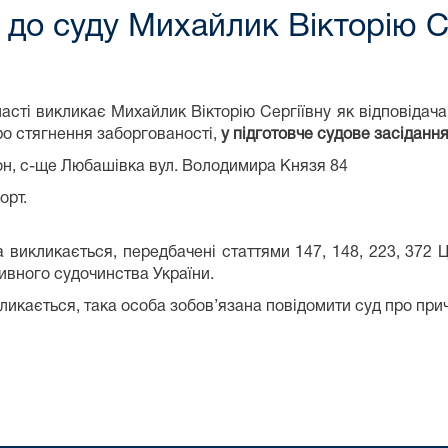
до суду Михайлик Вікторію С
асті
викликає
Михайлик Вікторію Сергіївну
як відповідача
ро стягнення заборгованості
,
у
підготовче судове засіданн
он,
с-ще Любашівка
вул. Володимира Князя
84
орт
.
а викликається, передбачені статтями 147, 148, 223, 372 
тивного судочинства України.
кликається, така особа зобов’язана повідомити суд про при