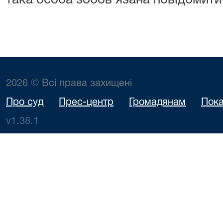
така особа зобов’язана повідомити
2026 © Всі права захищені
Про суд
Прес-центр
Громадянам
Пока
v1.38.1