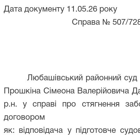
Дата документу
11.05
Справа №
507/72
Любашівський районний суд 
Прошкіна Сімеона Валерійовича Да
р.н.
у справі п
ро стягнення заб
договором
як:
відповідача
у
підготовче судо