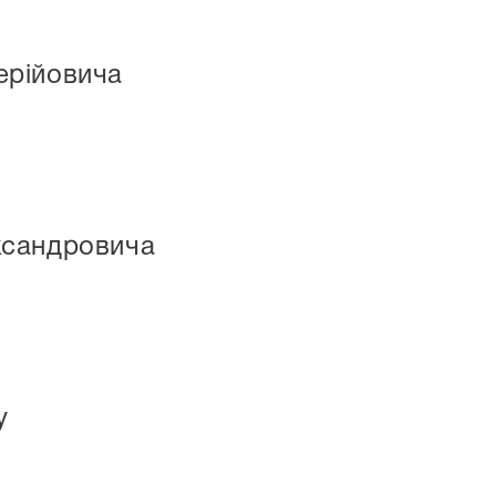
ерійовича
ксандровича
у