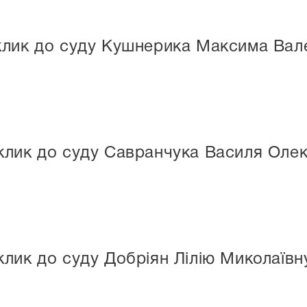
клик до суду Кушнерика Максима Вал
клик до суду Савранчука Василя Оле
лик до суду Добріян Лілію Миколаївн