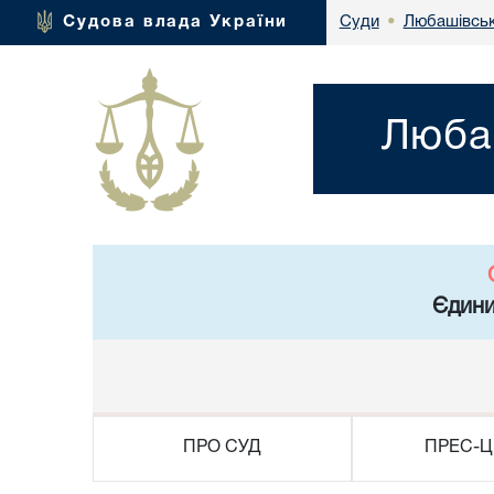
Любашівськ
Судова влада України
Суди
•
Любаш
Єдини
ПРО СУД
ПРЕС-Ц