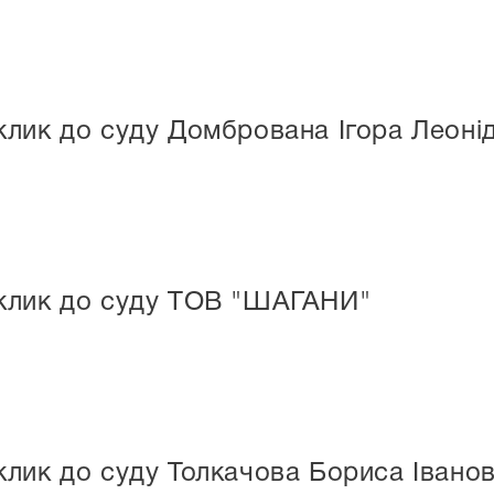
лик до суду Домбрована Ігора Леоні
клик до суду ТОВ "ШАГАНИ"
лик до суду Толкачова Бориса Івано