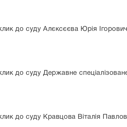
лик до суду Алєксєєва Юрія Ігорови
лик до суду Державне спеціалізоване
лик до суду Кравцова Віталія Павло