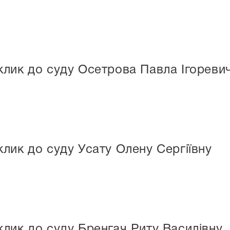
лик до суду Осетрова Павла Ігореви
лик до суду Усату Олену Сергіївну
лик до суду Бренгач Риту Василівну