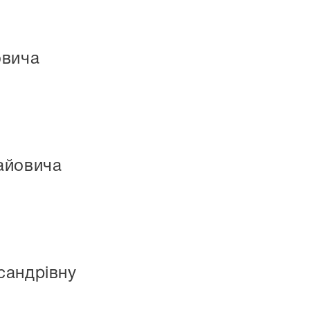
овича
айовича
сандрівну