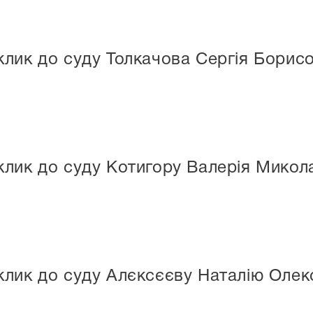
лик до суду Толкачова Сергія Борис
клик до суду Котигору Валерія Микол
лик до суду Алєксєєву Наталію Олек