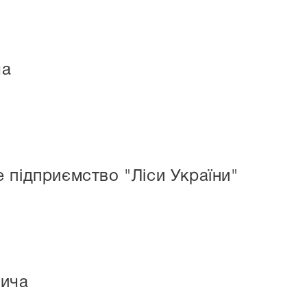
ча
 підприємство "Ліси України"
вича