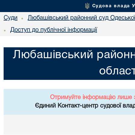
Судова влада 
Суди
Любашівський районний суд Одеської
•
Доступ до публічної інформації
•
Любашівський районн
област
Отримуйте інформацію лише 
Єдиний Контакт-центр судової влад