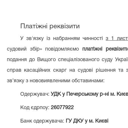
Платіжні реквізити
У зв'язку із набранням чинності
з 1 лис
судовий збір» повідомляємо
платіжні реквізи
подання до Вищого спеціалізованого суду Украї
справ касаційних скарг на судові рішення та 
зв’язку з нововиявленими обставинами:
Одержувач:
УДК у Печерському р-ні м. Киє
Код єдрпоу:
26077922
Банк одержувача:
ГУ ДКУ у м. Києві