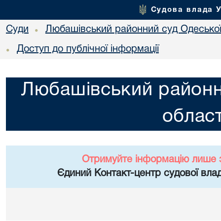
Судова влада 
Суди
Любашівський районний суд Одеської
•
Доступ до публічної інформації
•
Любашівський районн
област
Отримуйте інформацію лише 
Єдиний Контакт-центр судової влад